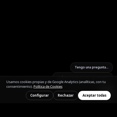
Tengo una pregunta...
¿Cómo puede NAXIA ayudarme?
Usamos cookies propias y de Google Analytics (analíticas, con tu
consentimiento).
Política de Cookies
1
Configurar
Rechazar
Aceptar todas