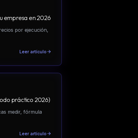
 tu empresa en 2026
ecios por ejecución,
arrow_forward
Leer artículo
todo práctico 2026)
cas medir, fórmula
arrow_forward
Leer artículo