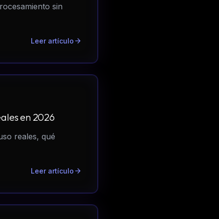
procesamiento sin
arrow_forward
Leer artículo
eales en 2026
uso reales, qué
arrow_forward
Leer artículo