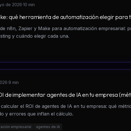
·
yo de 2026
10 min
ake: qué herramienta de automatización elegir para
de n8n, Zapier y Make para automatización empresarial: pr
osting y cuándo elegir cada una.
·
2026
9 min
OI de implementar agentes de IA en tu empresa (mé
calcular el ROI de agentes de IA en tu empresa: qué métri
o y errores que inflan el cálculo.
zación empresarial
agentes de IA