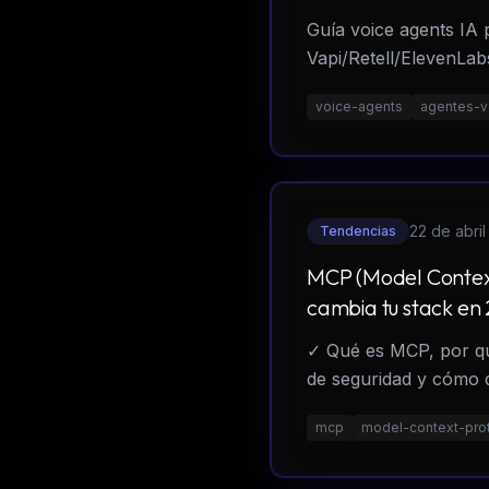
Guía voice agents IA
Vapi/Retell/ElevenLabs
voice-agents
agentes-v
22 de abri
Tendencias
MCP (Model Context
cambia tu stack en
✓ Qué es MCP, por qu
de seguridad y cómo 
mcp
model-context-pro