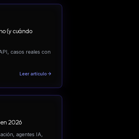
no (y cuándo
API, casos reales con
arrow_forward
Leer artículo
n en 2026
ación, agentes IA,