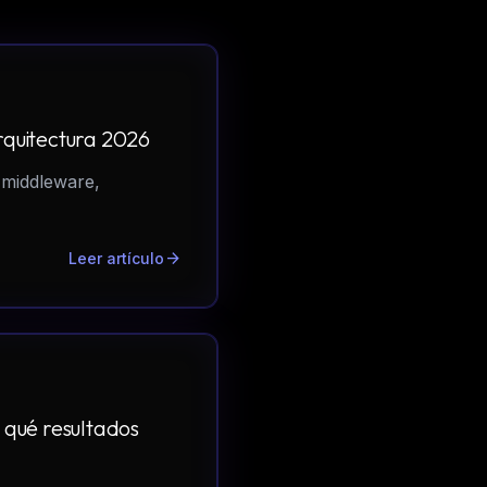
rquitectura 2026
 middleware,
arrow_forward
Leer artículo
 qué resultados