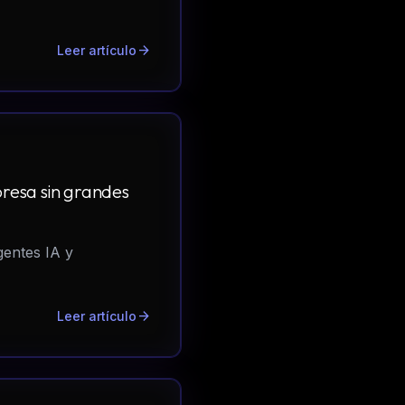
arrow_forward
Leer artículo
presa sin grandes
gentes IA y
arrow_forward
Leer artículo