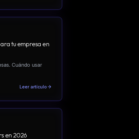
para tu empresa en
esas. Cuándo usar
arrow_forward
Leer artículo
rs en 2026