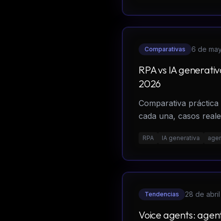
6 de ma
Comparativas
RPA vs IA generati
2026
Comparativa práctica
cada una, casos reales
RPA
IA generativa
agen
28 de abri
Tendencias
Voice agents: agen