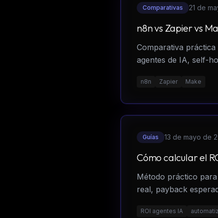
21 de ma
Comparativas
n8n vs Zapier vs M
Comparativa práctica 
agentes de IA, self-h
n8n
Zapier
Make
13 de mayo de 
Guías
Cómo calcular el R
Método práctico para 
real, payback esperad
ROI agentes IA
automati