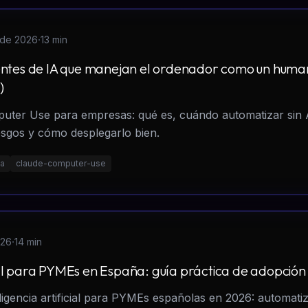
·
l de 2026
13 min
ntes de IA que manejan el ordenador como un huma
)
puter Use para empresas: qué es, cuándo automatizar sin 
esgos y cómo desplegarlo bien.
ia
claude-computer-use
·
026
14 min
cial para PYMEs en España: guía práctica de adopció
ligencia artificial para PYMEs españolas en 2026: automatiz