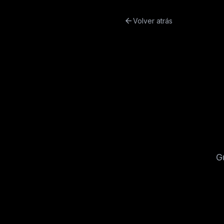
arrow_back
Volver atrás
G