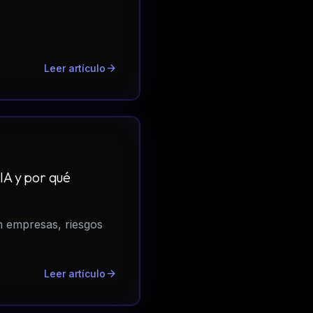
arrow_forward
Leer artículo
IA y por qué
n empresas, riesgos
arrow_forward
Leer artículo